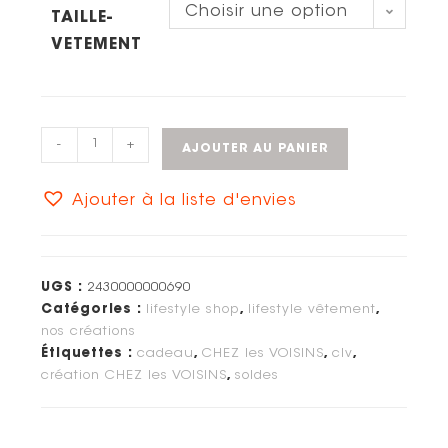
Choisir une option
TAILLE-
VETEMENT
-
+
AJOUTER AU PANIER
Ajouter à la liste d'envies
UGS :
2430000000690
Catégories :
lifestyle shop
,
lifestyle vêtement
,
nos créations
Étiquettes :
cadeau
,
CHEZ les VOISINS
,
clv
,
création CHEZ les VOISINS
,
soldes