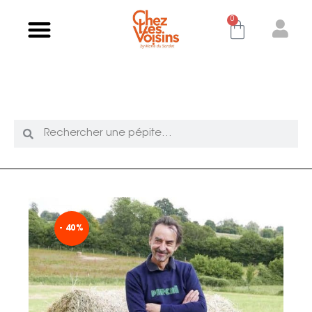
0
- 40%