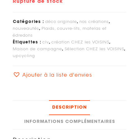
Rupture de stock
Catégories :
déco originale
,
nos créations
,
nouveautés
,
Plaids, couvre-lits, matelas et
édredons
Étiquettes :
clv
,
création CHEZ les VOISINS
,
Maison de campagne
,
Sélection CHEZ les VOISINS
,
upcycling
Ajouter à la liste d'envies
DESCRIPTION
INFORMATIONS COMPLÉMENTAIRES